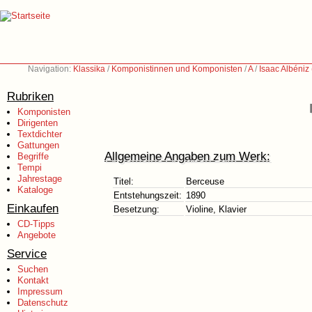
Navigation:
Klassika
/
Komponistinnen und Komponisten
/
A
/
Isaac Albéniz
Rubriken
Komponisten
Dirigenten
Textdichter
Gattungen
Allgemeine Angaben zum Werk:
Begriffe
Tempi
Jahrestage
Titel:
Berceuse
Kataloge
Entstehungszeit:
1890
Einkaufen
Besetzung:
Violine, Klavier
CD-Tipps
Angebote
Service
Suchen
Kontakt
Impressum
Datenschutz