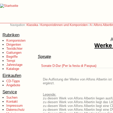
Navigation:
Klassika
/
Komponistinnen und Komponisten
/
A
/
Alfons Albert
Rubriken
A
Komponisten
Werke 
Dirigenten
Textdichter
Gattungen
Sonate
Begriffe
Tempi
Jahrestage
Sonate D-Dur (Per la festa di Paspua)
Kataloge
Einkaufen
Die Auflistung der Werke von Alfons Albertin is
CD-Tipps
ergänzt.
Angebote
Service
Legende:
Suchen
zu diesem Werk von Alfons Albertin liegen ausfü
Kontakt
zu diesem Werk von Alfons Albertin liegt das Lib
Impressum
zu diesem Werk von Alfons Albertin liegt eine 
Datenschutz
zu diesem Werk von Alfons Albertin liegt eine