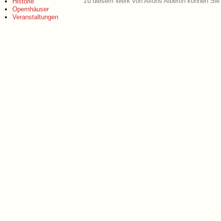
zu diesem Werk von Alfons Albertin können Sie
Historie
Opernhäuser
Veranstaltungen