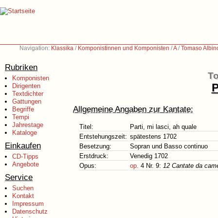
Navigation:
Klassika
/
Komponistinnen und Komponisten
/
A
/
Tomaso Albin
Rubriken
To
Komponisten
P
Dirigenten
Textdichter
Gattungen
Allgemeine Angaben zur Kantate:
Begriffe
Tempi
Jahrestage
Titel:
Parti, mi lasci, ah quale
Kataloge
Entstehungszeit:
spätestens 1702
Einkaufen
Besetzung:
Sopran und Basso continuo
Erstdruck:
Venedig 1702
CD-Tipps
Angebote
Opus:
op.
4 Nr. 9:
12 Cantate da camer
Service
Suchen
Kontakt
Impressum
Datenschutz