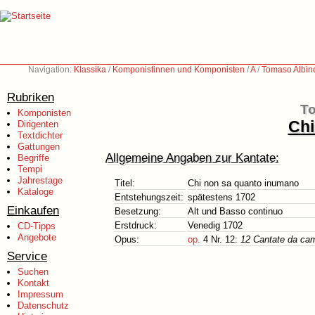
Navigation:
Klassika
/
Komponistinnen und Komponisten
/
A
/
Tomaso Albin
Rubriken
To
Komponisten
Chi
Dirigenten
Textdichter
Gattungen
Allgemeine Angaben zur Kantate:
Begriffe
Tempi
Jahrestage
Titel:
Chi non sa quanto inumano
Kataloge
Entstehungszeit:
spätestens 1702
Einkaufen
Besetzung:
Alt und Basso continuo
Erstdruck:
Venedig 1702
CD-Tipps
Angebote
Opus:
op.
4 Nr. 12:
12 Cantate da cam
Service
Suchen
Kontakt
Impressum
Datenschutz