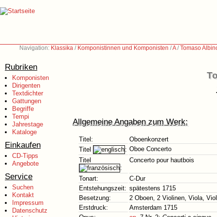
Navigation:
Klassika
/
Komponistinnen und Komponisten
/
A
/
Tomaso Albin
Rubriken
To
Komponisten
Dirigenten
Textdichter
Gattungen
Begriffe
Tempi
Allgemeine Angaben zum Werk:
Jahrestage
Kataloge
Titel:
Oboenkonzert
Einkaufen
Oboe Concerto
Titel
:
CD-Tipps
Titel
Concerto pour hautbois
Angebote
:
Service
Tonart:
C-Dur
Suchen
Entstehungszeit:
spätestens 1715
Kontakt
Besetzung:
2 Oboen, 2 Violinen, Viola, Vi
Impressum
Erstdruck:
Amsterdam 1715
Datenschutz