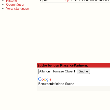
Opus:
op.
7 Nr. 2:
Concerti a cinque -
Historie
Opernhäuser
Veranstaltungen
Suche bei den Klassika-Partnern:
Benutzerdefinierte Suche