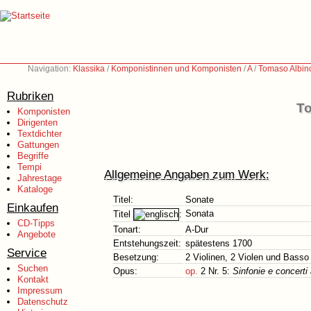
Navigation:
Klassika
/
Komponistinnen und Komponisten
/
A
/
Tomaso Albin
Rubriken
To
Komponisten
Dirigenten
Textdichter
Gattungen
Begriffe
Tempi
Allgemeine Angaben zum Werk:
Jahrestage
Kataloge
Titel:
Sonate
Einkaufen
Sonata
Titel
:
CD-Tipps
Tonart:
A-Dur
Angebote
Entstehungszeit:
spätestens 1700
Service
Besetzung:
2 Violinen, 2 Violen und Basso
Suchen
Opus:
op.
2 Nr. 5:
Sinfonie e concerti
Kontakt
Impressum
Datenschutz