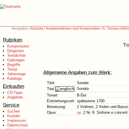
Navigation:
Klassika
/
Komponistinnen und Komponisten
/
A
/
Tomaso Albin
Rubriken
To
Komponisten
Dirigenten
Textdichter
Gattungen
Begriffe
Tempi
Allgemeine Angaben zum Werk:
Jahrestage
Kataloge
Titel:
Sonate
Einkaufen
Sonata
Titel
:
CD-Tipps
Tonart:
B-Dur
Angebote
Entstehungszeit:
spätestens 1700
Service
Besetzung:
2 Violinen, 2 Violen und Basso
Suchen
Opus:
op.
2 Nr. 9:
Sinfonie e concerti
Kontakt
Impressum
Datenschutz