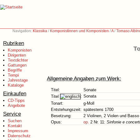
Navigation:
Klassika
/
Komponistinnen und Komponisten
/
A
/
Tomaso Albin
Rubriken
To
Komponisten
Dirigenten
Textdichter
Gattungen
Begriffe
Tempi
Allgemeine Angaben zum Werk:
Jahrestage
Kataloge
Titel:
Sonate
Einkaufen
Sonata
Titel
:
CD-Tipps
Tonart:
g-Moll
Angebote
Entstehungszeit:
spätestens 1700
Service
Besetzung:
2 Violinen, 2 Violen und Basso
Suchen
Opus:
op.
2 Nr. 11:
Sinfonie e concert
Kontakt
Impressum
Datenschutz