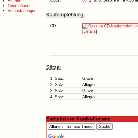
Opus:
op.
1 Nr. 6:
Sonate a tre - Sona
Historie
Opernhäuser
Veranstaltungen
Kaufempfehlung:
CD:
[
Details
]
Sätze:
1. Satz:
Grave
2. Satz:
Allegro
3. Satz:
Grave
4. Satz:
Allegro
Suche bei den Klassika-Partnern: