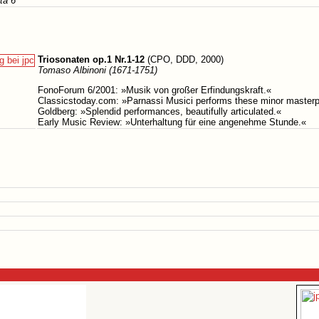
ta 6
Triosonaten op.1 Nr.1-12
(CPO, DDD, 2000)
Tomaso Albinoni (1671-1751)
FonoForum 6/2001: »Musik von großer Erfindungskraft.«
Classicstoday.com: »Parnassi Musici performs these minor masterpi
Goldberg: »Splendid performances, beautifully articulated.«
Early Music Review: »Unterhaltung für eine angenehme Stunde.«