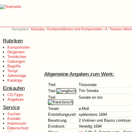
Navigation:
Klassika
/
Komponistinnen und Komponisten
/
A
/
Tomaso Albin
Rubriken
Komponisten
Dirigenten
Textdichter
Gattungen
Begriffe
Tempi
Allgemeine Angaben zum Werk:
Jahrestage
Kataloge
Titel:
Triosonate
Einkaufen
Trio Sonata
Titel
:
CD-Tipps
Titel
Sonate en trio
Angebote
:
Service
Tonart:
a-Moll
Suchen
Entstehungszeit:
spätestens 1694
Kontakt
Besetzung:
2 Violinen und Basso continuo
Impressum
Erstdruck:
Venedig 1694
Datenschutz