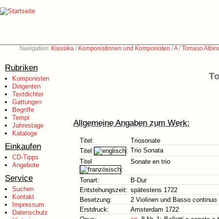
Navigation:
Klassika
/
Komponistinnen und Komponisten
/
A
/
Tomaso Albin
Rubriken
To
Komponisten
Dirigenten
Textdichter
Gattungen
Begriffe
Tempi
Allgemeine Angaben zum Werk:
Jahrestage
Kataloge
Titel:
Triosonate
Einkaufen
Trio Sonata
Titel
:
CD-Tipps
Titel
Sonate en trio
Angebote
:
Service
Tonart:
B-Dur
Suchen
Entstehungszeit:
spätestens 1722
Kontakt
Besetzung:
2 Violinen und Basso continuo
Impressum
Erstdruck:
Amsterdam 1722
Datenschutz