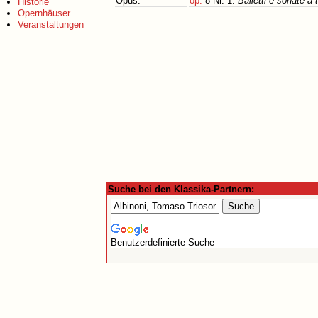
Opus:
op.
8 Nr. 1:
Balletti e sonate a 
Historie
Opernhäuser
Veranstaltungen
Suche bei den Klassika-Partnern:
Benutzerdefinierte Suche