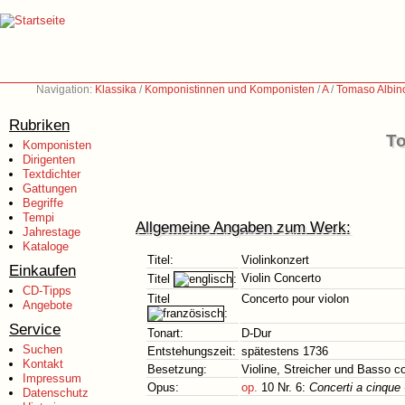
Navigation:
Klassika
/
Komponistinnen und Komponisten
/
A
/
Tomaso Albin
Rubriken
To
Komponisten
Dirigenten
Textdichter
Gattungen
Begriffe
Tempi
Allgemeine Angaben zum Werk:
Jahrestage
Kataloge
Titel:
Violinkonzert
Einkaufen
Violin Concerto
Titel
:
CD-Tipps
Titel
Concerto pour violon
Angebote
:
Service
Tonart:
D-Dur
Suchen
Entstehungszeit:
spätestens 1736
Kontakt
Besetzung:
Violine, Streicher und Basso c
Impressum
Opus:
op.
10 Nr. 6:
Concerti a cinque 
Datenschutz