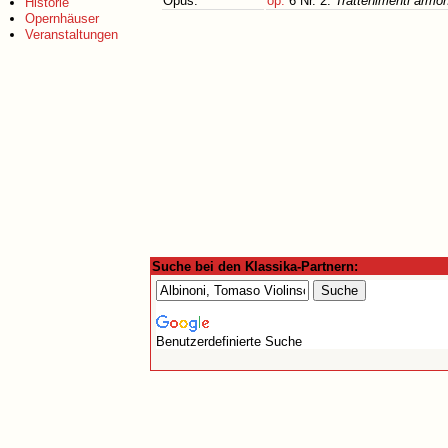
Opus:
op.
6 Nr. 2:
Trattenimenti armon
Historie
Opernhäuser
Veranstaltungen
Suche bei den Klassika-Partnern:
Benutzerdefinierte Suche