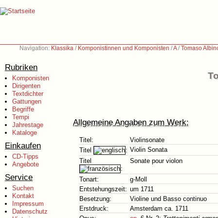
Navigation:
Klassika
/
Komponistinnen und Komponisten
/
A
/
Tomaso Albin
Rubriken
To
Komponisten
Dirigenten
Textdichter
Gattungen
Begriffe
Tempi
Allgemeine Angaben zum Werk:
Jahrestage
Kataloge
Titel:
Violinsonate
Einkaufen
Violin Sonata
Titel
:
CD-Tipps
Titel
Sonate pour violon
Angebote
:
Service
Tonart:
g-Moll
Suchen
Entstehungszeit:
um 1711
Kontakt
Besetzung:
Violine und Basso continuo
Impressum
Erstdruck:
Amsterdam ca. 1711
Datenschutz