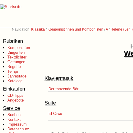
Navigation:
Klassika
/
Komponistinnen und Komponisten
/
A
/
Helene (Leni)
Rubriken
Komponisten
We
Dirigenten
Textdichter
Gattungen
Begriffe
Tempi
Jahrestage
Klaviermusik
Kataloge
Einkaufen
Der tanzende Bär
CD-Tipps
Angebote
Suite
Service
El Circo
Suchen
Kontakt
Impressum
Datenschutz