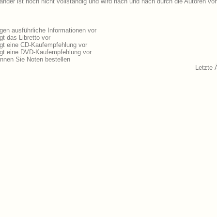
ander ist noch nicht vollständig und wird nach und nach durch die Autoren vo
gen ausführliche Informationen vor
t das Libretto vor
egt eine CD-Kaufempfehlung vor
egt eine DVD-Kaufempfehlung vor
nnen Sie Noten bestellen
Letzte 