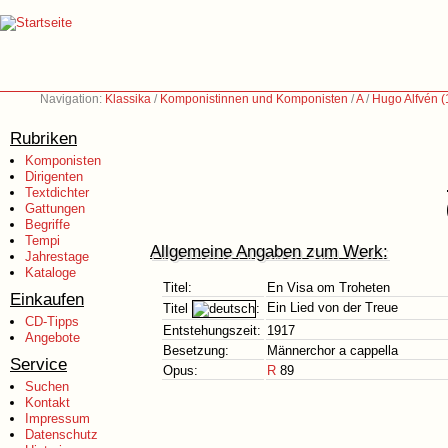
Navigation:
Klassika
/
Komponistinnen und Komponisten
/
A
/
Hugo Alfvén 
Rubriken
Komponisten
Dirigenten
Textdichter
Gattungen
Begriffe
Tempi
Allgemeine Angaben zum Werk:
Jahrestage
Kataloge
Titel:
En Visa om Troheten
Einkaufen
Ein Lied von der Treue
Titel
:
CD-Tipps
Entstehungszeit:
1917
Angebote
Besetzung:
Männerchor a cappella
Service
Opus:
R
89
Suchen
Kontakt
Impressum
Datenschutz