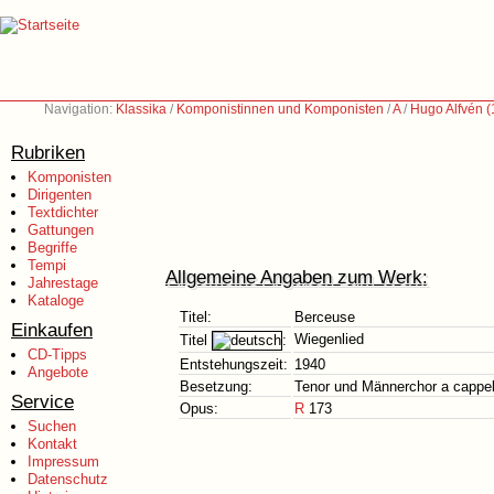
Navigation:
Klassika
/
Komponistinnen und Komponisten
/
A
/
Hugo Alfvén 
Rubriken
Komponisten
Dirigenten
Textdichter
Gattungen
Begriffe
Tempi
Allgemeine Angaben zum Werk:
Jahrestage
Kataloge
Titel:
Berceuse
Einkaufen
Wiegenlied
Titel
:
CD-Tipps
Entstehungszeit:
1940
Angebote
Besetzung:
Tenor und Männerchor a cappel
Service
Opus:
R
173
Suchen
Kontakt
Impressum
Datenschutz