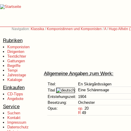
Navigation:
Klassika
/
Komponistinnen und Komponisten
/
A
/
Hugo Alfvén 
Rubriken
Komponisten
Dirigenten
Textdichter
Gattungen
Begriffe
Tempi
Allgemeine Angaben zum Werk:
Jahrestage
Kataloge
Titel:
En Skärgårdssägen
Einkaufen
Eine Schärensage
Titel
:
CD-Tipps
Entstehungszeit:
1904
Angebote
Besetzung:
Orchester
Service
Opus:
op.
20
R
49
Suchen
Kontakt
Impressum
Datenschutz