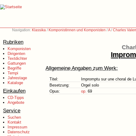
Navigation:
Klassika
/
Komponistinnen und Komponisten
/
A
/
Charles Valen
Rubriken
Charl
Komponisten
Impromp
Dirigenten
Textdichter
Gattungen
Allgemeine Angaben zum Werk:
Begriffe
Tempi
Jahrestage
Titel:
Impromptu sur une choral de L
Kataloge
Besetzung:
Orgel solo
Einkaufen
Opus:
op.
69
CD-Tipps
Angebote
Service
Suchen
Kontakt
Impressum
Datenschutz