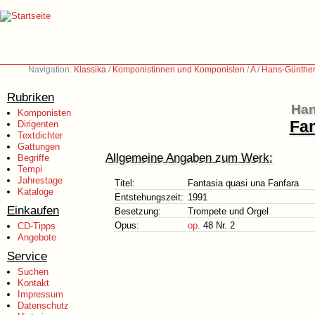
Navigation:
Klassika
/
Komponistinnen und Komponisten
/
A
/
Hans-Günther 
Rubriken
Han
Komponisten
Fan
Dirigenten
Textdichter
Gattungen
Allgemeine Angaben zum Werk:
Begriffe
Tempi
Jahrestage
Titel:
Fantasia quasi una Fanfara
Kataloge
Entstehungszeit:
1991
Einkaufen
Besetzung:
Trompete und Orgel
Opus:
op.
48 Nr. 2
CD-Tipps
Angebote
Service
Suchen
Kontakt
Impressum
Datenschutz