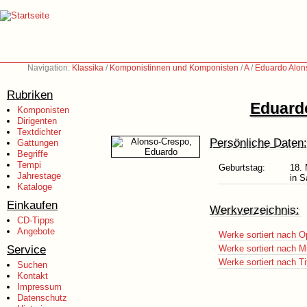
Navigation:
Klassika
/
Komponistinnen und Komponisten
/
A
/
Eduardo Alon
Rubriken
Eduardo
Komponisten
Dirigenten
Textdichter
Persönliche Daten:
Gattungen
Begriffe
Tempi
Geburtstag:
18.
Jahrestage
in S
Kataloge
Einkaufen
Werkverzeichnis:
CD-Tipps
Angebote
Werke sortiert nach O
Service
Werke sortiert nach M
Werke sortiert nach Ti
Suchen
Kontakt
Impressum
Datenschutz