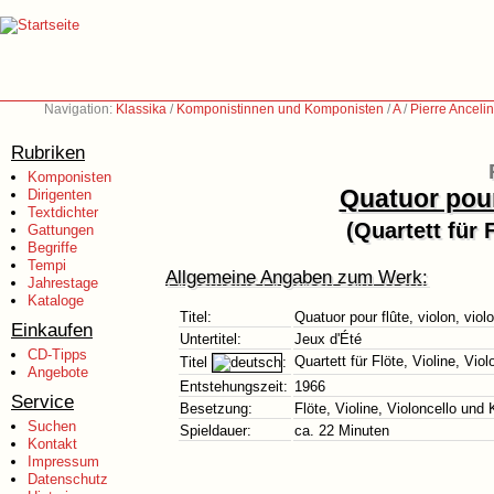
Navigation:
Klassika
/
Komponistinnen und Komponisten
/
A
/
Pierre Anceli
Rubriken
Komponisten
Quatuor pour 
Dirigenten
Textdichter
(Quartett für 
Gattungen
Begriffe
Tempi
Allgemeine Angaben zum Werk:
Jahrestage
Kataloge
Titel:
Quatuor pour flûte, violon, viol
Einkaufen
Untertitel:
Jeux d'Été
CD-Tipps
Quartett für Flöte, Violine, Vio
Titel
:
Angebote
Entstehungszeit:
1966
Service
Besetzung:
Flöte, Violine, Violoncello und 
Suchen
Spieldauer:
ca. 22 Minuten
Kontakt
Impressum
Datenschutz