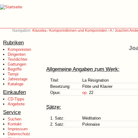
Navigation:
Klassika
/
Komponistinnen und Komponisten
/
A
/
Joachim Ande
Rubriken
Jo
Komponisten
Dirigenten
Textdichter
Gattungen
Allgemeine Angaben zum Werk:
Begriffe
Tempi
Jahrestage
Titel:
La Résignation
Kataloge
Besetzung:
Flöte und Klavier
Einkaufen
Opus:
op.
22
CD-Tipps
Angebote
Sätze:
Service
1. Satz:
Méditation
Suchen
Kontakt
2. Satz:
Polonaise
Impressum
Datenschutz