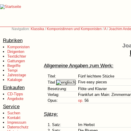
Navigation:
Klassika
/
Komponistinnen und Komponisten
/
A
/
Joachim Ande
Rubriken
Jo
Komponisten
Dirigenten
Textdichter
Gattungen
Allgemeine Angaben zum Werk:
Begriffe
Tempi
Jahrestage
Titel:
Fünf leichtere Stücke
Kataloge
Five easy pieces
Titel
:
Einkaufen
Besetzung:
Flöte und Klavier
CD-Tipps
Verlag:
Frankfurt am Main: Zimmerman
Angebote
Opus:
op.
56
Service
Suchen
Sätze:
Kontakt
Impressum
1. Satz:
Im Herbst
Datenschutz
2. Satz:
Die Blumen