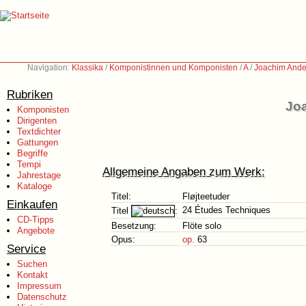
Navigation:
Klassika
/
Komponistinnen und Komponisten
/
A
/
Joachim Ande
Rubriken
Jo
Komponisten
Dirigenten
Textdichter
Gattungen
Begriffe
Tempi
Allgemeine Angaben zum Werk:
Jahrestage
Kataloge
Titel:
Fløjteetuder
Einkaufen
24 Études Techniques
Titel
:
CD-Tipps
Besetzung:
Flöte solo
Angebote
Opus:
op.
63
Service
Suchen
Kontakt
Impressum
Datenschutz