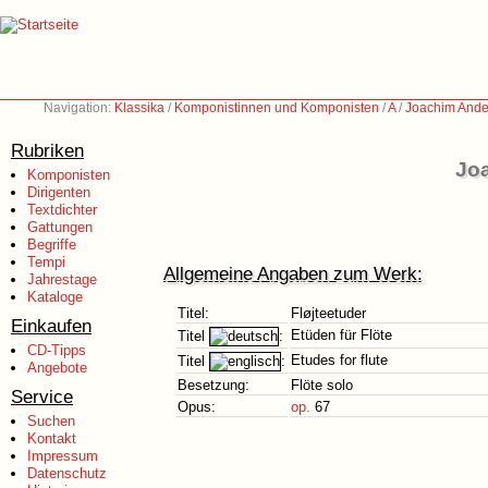
Navigation:
Klassika
/
Komponistinnen und Komponisten
/
A
/
Joachim Ande
Rubriken
Jo
Komponisten
Dirigenten
Textdichter
Gattungen
Begriffe
Tempi
Allgemeine Angaben zum Werk:
Jahrestage
Kataloge
Titel:
Fløjteetuder
Einkaufen
Etüden für Flöte
Titel
:
CD-Tipps
Etudes for flute
Titel
:
Angebote
Besetzung:
Flöte solo
Service
Opus:
op.
67
Suchen
Kontakt
Impressum
Datenschutz