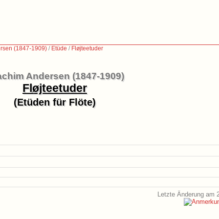
rsen (1847-1909)
/
Etüde
/
Fløjteetuder
achim Andersen (1847-1909)
Fløjteetuder
(Etüden für Flöte)
Letzte Änderung am 2