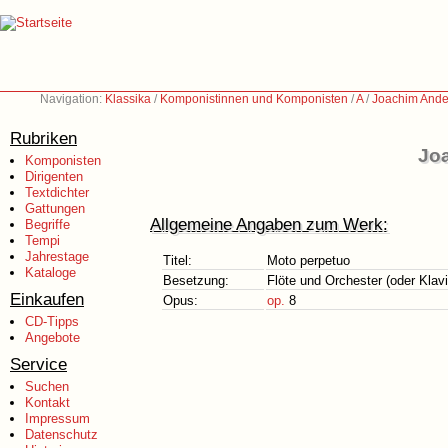
Navigation:
Klassika
/
Komponistinnen und Komponisten
/
A
/
Joachim Ande
Rubriken
Jo
Komponisten
Dirigenten
Textdichter
Gattungen
Allgemeine Angaben zum Werk:
Begriffe
Tempi
Jahrestage
Titel:
Moto perpetuo
Kataloge
Besetzung:
Flöte und Orchester (oder Klavi
Einkaufen
Opus:
op.
8
CD-Tipps
Angebote
Service
Suchen
Kontakt
Impressum
Datenschutz