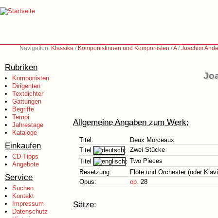
Navigation:
Klassika
/
Komponistinnen und Komponisten
/
A
/
Joachim Ande
Rubriken
Jo
Komponisten
Dirigenten
Textdichter
Gattungen
Begriffe
Tempi
Allgemeine Angaben zum Werk:
Jahrestage
Kataloge
Titel:
Deux Morceaux
Einkaufen
Zwei Stücke
Titel
:
CD-Tipps
Two Pieces
Titel
:
Angebote
Besetzung:
Flöte und Orchester (oder Klavi
Service
Opus:
op.
28
Suchen
Kontakt
Sätze:
Impressum
Datenschutz