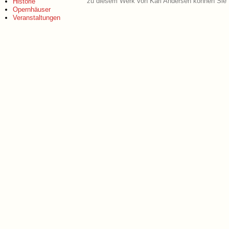
zu diesem Werk von Karl Andersen können Sie 
Historie
Opernhäuser
Veranstaltungen