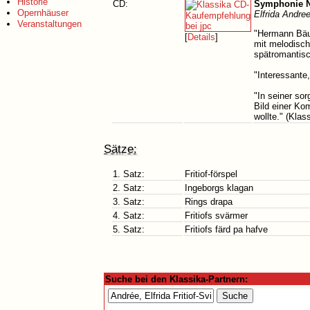
Historie
CD:
Symphonie N
Opernhäuser
Elfrida Andre
Veranstaltungen
"Hermann Bäum
[
Details
]
mit melodisch
spätromantisc
"Interessante
"In seiner so
Bild einer Ko
wollte." (Klas
Sätze:
1. Satz:
Fritiof-förspel
2. Satz:
Ingeborgs klagan
3. Satz:
Rings drapa
4. Satz:
Fritiofs svärmer
5. Satz:
Fritiofs färd pa hafve
Suche bei den Klassika-Partnern: