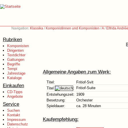
Navigation:
Klassika
/
Komponistinnen und Komponisten
/
A
/
Elfrida André
Rubriken
Komponisten
Dirigenten
Textdichter
Gattungen
Begriffe
Tempi
Allgemeine Angaben zum Werk:
Jahrestage
Kataloge
Titel:
Fritiof-Svit
Einkaufen
Fritiof-Suite
Titel
:
CD-Tipps
Entstehungszeit:
1909
Angebote
Besetzung:
Orchester
Service
Spieldauer:
ca. 28 Minuten
Suchen
Kontakt
Kaufempfehlung:
Impressum
Datenschutz