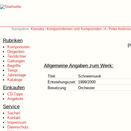
Navigation:
Klassika
/
Komponistinnen und Komponisten
/
A
/
Peter Androsc
Rubriken
P
Komponisten
Dirigenten
Textdichter
Gattungen
Allgemeine Angaben zum Werk:
Begriffe
Tempi
Jahrestage
Titel:
Schneemusik
Kataloge
Entstehungszeit:
1999/2000
Einkaufen
Besetzung:
Orchester
CD-Tipps
Angebote
Service
Suchen
Kontakt
Impressum
Datenschutz