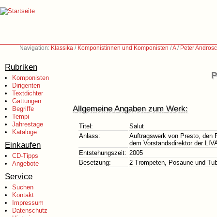
Navigation:
Klassika
/
Komponistinnen und Komponisten
/
A
/
Peter Androsc
Rubriken
P
Komponisten
Dirigenten
Textdichter
Gattungen
Allgemeine Angaben zum Werk:
Begriffe
Tempi
Jahrestage
Titel:
Salut
Kataloge
Anlass:
Auftragswerk von Presto, den 
dem Vorstandsdirektor der LIV
Einkaufen
Entstehungszeit:
2005
CD-Tipps
Besetzung:
2 Trompeten, Posaune und Tu
Angebote
Service
Suchen
Kontakt
Impressum
Datenschutz