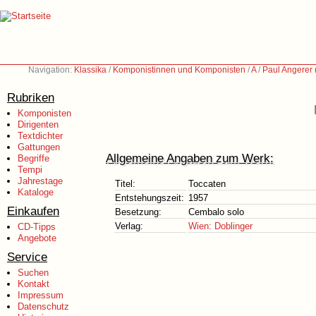
Navigation:
Klassika
/
Komponistinnen und Komponisten
/
A
/
Paul Angerer
Rubriken
Komponisten
Dirigenten
Textdichter
Gattungen
Allgemeine Angaben zum Werk:
Begriffe
Tempi
Jahrestage
Titel:
Toccaten
Kataloge
Entstehungszeit:
1957
Einkaufen
Besetzung:
Cembalo solo
Verlag:
Wien: Doblinger
CD-Tipps
Angebote
Service
Suchen
Kontakt
Impressum
Datenschutz