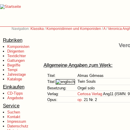
Navigation:
Klassika
/
Komponistinnen und Komponisten
/
A
/
Veronica Angh
Rubriken
Vero
Komponisten
Dirigenten
Textdichter
Gattungen
Allgemeine Angaben zum Werk:
Begriffe
Tempi
Jahrestage
Titel:
Almas Gêmeas
Kataloge
Twin Souls
Titel
:
Einkaufen
Besetzung:
Orgel solo
CD-Tipps
Verlag:
Certosa Verlag
Ang11 (ISMN: 97
Angebote
Opus:
op.
21 Nr. 2
Service
Suchen
Kontakt
Impressum
Datenschutz