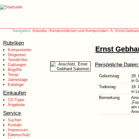
Navigation:
Klassika
/
Komponistinnen und Komponisten
/
A
/
Ernst Gebhar
Rubriken
Ernst Gebha
Komponisten
Dirigenten
Textdichter
Persönliche Daten:
Gattungen
Begriffe
Tempi
Geburtstag:
28. 
Jahrestage
in G
Kataloge
Todestag:
18.
in L
Einkaufen
Bemerkung:
Ansc
CD-Tipps
„Fuc
Angebote
am r
Ans
Service
Suchen
Kontakt
Impressum
Datenschutz