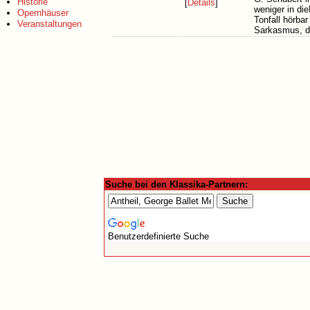
Historie
[
Details
]
weniger in di
Opernhäuser
Tonfall hörba
Veranstaltungen
Sarkasmus, d
Suche bei den Klassika-Partnern:
Benutzerdefinierte Suche