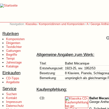
Navigation:
Klassika
/
Komponistinnen und Komponisten
/
A
/
George Anthei
Rubriken
G
Komponisten
Dirigenten
Textdichter
Gattungen
Allgemeine Angaben zum Werk:
Begriffe
Tempi
Jahrestage
Titel:
Ballet Mécanique
Kataloge
Entstehungszeit:
1923-25, rev. 1952/53
Einkaufen
Besetzung:
8 Klaviere, Pianola, Schlagzeu
Bemerkung:
ursprünglich als gleichnamige 
CD-Tipps
Angebote
Service
Kaufempfehlung:
Suchen
Kontakt
CD:
Ballet Mecan
Impressum
George Anthei
Datenschutz
G. Schubert i