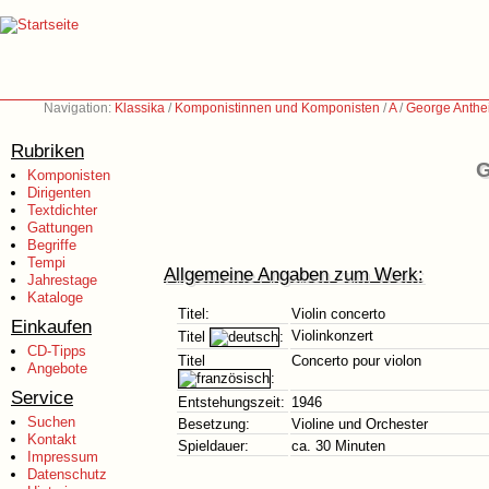
Navigation:
Klassika
/
Komponistinnen und Komponisten
/
A
/
George Anthei
Rubriken
G
Komponisten
Dirigenten
Textdichter
Gattungen
Begriffe
Tempi
Allgemeine Angaben zum Werk:
Jahrestage
Kataloge
Titel:
Violin concerto
Einkaufen
Violinkonzert
Titel
:
CD-Tipps
Titel
Concerto pour violon
Angebote
:
Service
Entstehungszeit:
1946
Suchen
Besetzung:
Violine und Orchester
Kontakt
Spieldauer:
ca. 30 Minuten
Impressum
Datenschutz