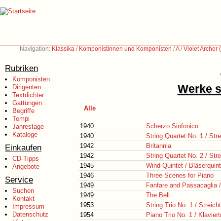
Navigation:
Klassika
/
Komponistinnen und Komponisten
/
A
/
Violet Archer
Rubriken
Komponisten
Werke s
Dirigenten
Textdichter
Gattungen
Alle
Begriffe
Tempi
1940
Scherzo Sinfonico
Jahrestage
Kataloge
1940
String Quartet No. 1 / Stre
1942
Britannia
Einkaufen
1942
String Quartet No. 2 / Stre
CD-Tipps
1945
Wind Quintet / Bläserquint
Angebote
1946
Three Scenes for Piano
Service
1949
Fanfare and Passacaglia 
Suchen
1949
The Bell
Kontakt
1953
String Trio No. 1 / Streicht
Impressum
Datenschutz
1954
Piano Trio No. 1 / Klaviertr