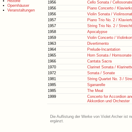
Historie
1956
Cello Sonata / Cellosonat
Opernhäuser
1956
Piano Concerto / Klavierk
Veranstaltungen
1956
Violin Sonata / Violinsona
1957
Piano Trio No. 2 / Klaviertr
1957
String Trio No. 2 / Streicht
1958
Apocalypse
1959
Violin Concerto / Violinko
1963
Divertimento
1964
Prelude-Incantation
1965
Horn Sonata / Hornsonate
1966
Cantata Sacra
1970
Clarinet Sonata / Klarinet
1972
Sonata / Sonate
1981
String Quartet No. 3 / Stre
1985
Sganarelle
1985
The Meal
1999
Concerto for Accordion an
Akkordion und Orchester
Die Auflistung der Werke von Violet Archer ist 
ergänzt.