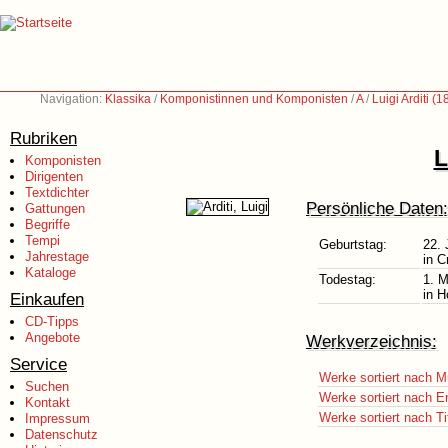
Navigation:
Klassika
/
Komponistinnen und Komponisten
/
A
/
Luigi Arditi (
Rubriken
L
Komponisten
Dirigenten
Textdichter
Persönliche Daten:
Gattungen
Begriffe
Tempi
Geburtstag:
22. 
Jahrestage
in C
Kataloge
Todestag:
1. M
in H
Einkaufen
CD-Tipps
Angebote
Werkverzeichnis:
Service
Werke sortiert nach M
Suchen
Werke sortiert nach E
Kontakt
Werke sortiert nach Ti
Impressum
Datenschutz