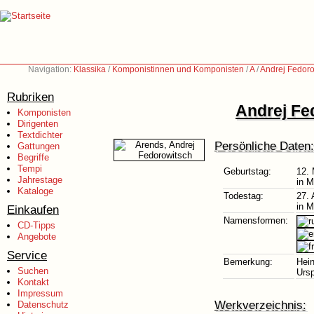
Navigation:
Klassika
/
Komponistinnen und Komponisten
/
A
/
Andrej Fedoro
Rubriken
Andrej Fe
Komponisten
Dirigenten
Textdichter
Persönliche Daten:
Gattungen
Begriffe
Tempi
Geburtstag:
12. 
Jahrestage
in 
Kataloge
Todestag:
27. 
in 
Einkaufen
Namensformen:
CD-Tipps
Angebote
Service
Bemerkung:
Hein
Suchen
Urs
Kontakt
Impressum
Werkverzeichnis:
Datenschutz