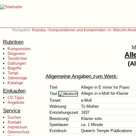
Navigation:
Klassika
/
Komponistinnen und Komponisten
/
A
/
Malcolm Arno
Rubriken
M
Komponisten
All
Dirigenten
Textdichter
(Al
Gattungen
Begriffe
Tempi
Allgemeine Angaben zum Werk:
Jahrestage
Kataloge
Titel:
Allegro in E minor for Piano
Einkaufen
Allegro in e-Moll für Klavier
Titel
:
CD-Tipps
Tonart:
e-Moll
Angebote
Widmung:
To Mother
Service
Entstehungszeit:
1937
Suchen
Besetzung:
Klavier solo
Kontakt
Spieldauer:
ca. 1 Minute
Impressum
Erstdruck:
Queen's Temple Publications
Datenschutz