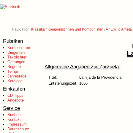
Navigation:
Klassika
/
Komponistinnen und Komponisten
/
A
/
Emilio Arriet
Rubriken
Komponisten
L
Dirigenten
Textdichter
Gattungen
Allgemeine Angaben zur Zarzuela:
Begriffe
Tempi
Jahrestage
Titel:
La hija de la Providencia
Kataloge
Entstehungszeit:
1856
Einkaufen
CD-Tipps
Angebote
Service
Suchen
Kontakt
Impressum
Datenschutz