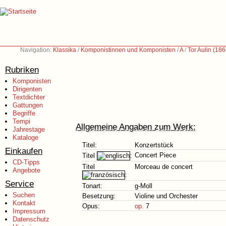
Navigation:
Klassika
/
Komponistinnen und Komponisten
/
A
/
Tor Aulin (18
Rubriken
Komponisten
Dirigenten
Textdichter
Gattungen
Begriffe
Tempi
Allgemeine Angaben zum Werk:
Jahrestage
Kataloge
Titel:
Konzertstück
Einkaufen
Concert Piece
Titel
:
CD-Tipps
Titel
Morceau de concert
Angebote
:
Service
Tonart:
g-Moll
Suchen
Besetzung:
Violine und Orchester
Kontakt
Opus:
op.
7
Impressum
Datenschutz