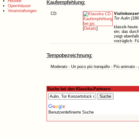
Historie
Kaufempfehlung:
Opernhäuser
Veranstaltungen
CD:
Violinkonzert
Tor Aulin (18
klassik-heute
[
Details
]
ein; das durc
zeigt ebenfal
vorzüglich. F
Tempobezeichnung:
Moderato - Un poco più tranquillo - Più animato 
Suche bei den Klassika-Partnern:
Benutzerdefinierte Suche