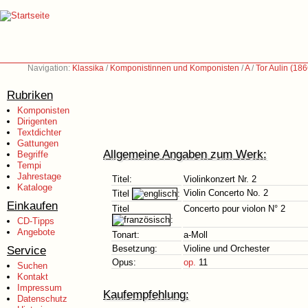
Navigation:
Klassika
/
Komponistinnen und Komponisten
/
A
/
Tor Aulin (18
Rubriken
Komponisten
Dirigenten
Textdichter
Gattungen
Allgemeine Angaben zum Werk:
Begriffe
Tempi
Jahrestage
Titel:
Violinkonzert Nr. 2
Kataloge
Violin Concerto No. 2
Titel
:
Einkaufen
Titel
Concerto pour violon N° 2
:
CD-Tipps
Angebote
Tonart:
a-Moll
Service
Besetzung:
Violine und Orchester
Opus:
op.
11
Suchen
Kontakt
Impressum
Kaufempfehlung:
Datenschutz