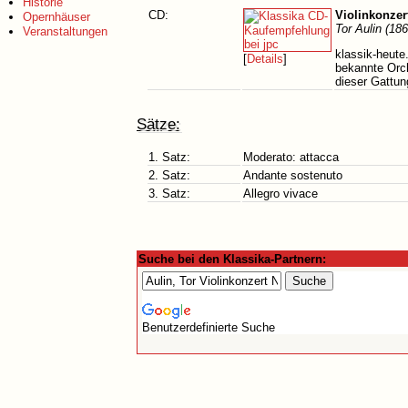
Historie
CD:
Violinkonzert
Opernhäuser
Tor Aulin (18
Veranstaltungen
klassik-heute
[
Details
]
bekannte Orch
dieser Gattun
Sätze:
1. Satz:
Moderato: attacca
2. Satz:
Andante sostenuto
3. Satz:
Allegro vivace
Suche bei den Klassika-Partnern:
Benutzerdefinierte Suche