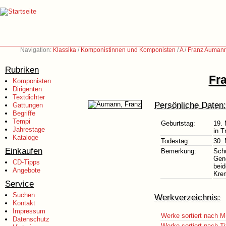
Navigation:
Klassika
/
Komponistinnen und Komponisten
/
A
/
Franz Aumann
Rubriken
Fr
Komponisten
Dirigenten
Textdichter
Persönliche Daten:
Gattungen
Begriffe
Tempi
Geburtstag:
19.
Jahrestage
in T
Kataloge
Todestag:
30.
Einkaufen
Bemerkung:
Schu
Gene
CD-Tipps
beid
Angebote
Kre
Service
Suchen
Werkverzeichnis:
Kontakt
Impressum
Werke sortiert nach M
Datenschutz
Werke sortiert nach Ti