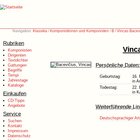
Navigation:
Klassika
/
Komponistinnen und Komponisten
/
B
/
Vincas Bacev
Rubriken
Vinc
Komponisten
Dirigenten
Textdichter
Persönliche Daten:
Gattungen
Begriffe
Tempi
Geburtstag:
16. 
Jahrestage
in A
Kataloge
Todestag:
22.
in K
Einkaufen
CD-Tipps
Angebote
Weiterführende Lin
Service
Deutschsprachiger Art
Suchen
Kontakt
Impressum
Datenschutz