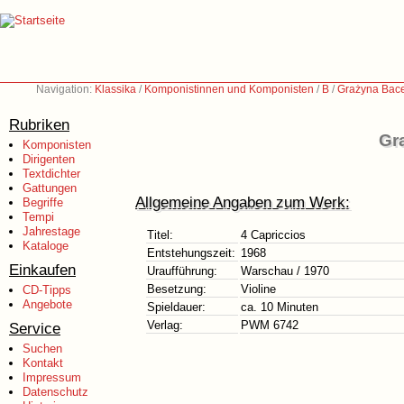
Navigation:
Klassika
/
Komponistinnen und Komponisten
/
B
/
Grażyna Bace
Rubriken
Gr
Komponisten
Dirigenten
Textdichter
Gattungen
Allgemeine Angaben zum Werk:
Begriffe
Tempi
Jahrestage
Titel:
4 Capriccios
Kataloge
Entstehungszeit:
1968
Einkaufen
Uraufführung:
Warschau / 1970
Besetzung:
Violine
CD-Tipps
Angebote
Spieldauer:
ca. 10 Minuten
Verlag:
PWM 6742
Service
Suchen
Kontakt
Impressum
Datenschutz