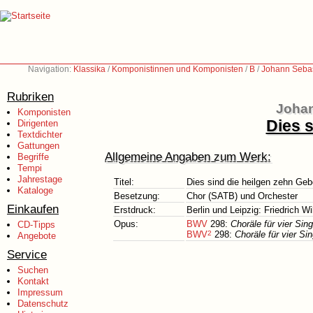
Navigation:
Klassika
/
Komponistinnen und Komponisten
/
B
/
Johann Sebas
Rubriken
Johan
Komponisten
Dies s
Dirigenten
Textdichter
Gattungen
Allgemeine Angaben zum Werk:
Begriffe
Tempi
Jahrestage
Titel:
Dies sind die heilgen zehn Geb
Kataloge
Besetzung:
Chor (SATB) und Orchester
Einkaufen
Erstdruck:
Berlin und Leipzig: Friedrich W
Opus:
BWV
298:
Choräle für vier Si
CD-Tipps
BWV
2
298:
Choräle für vier 
Angebote
Service
Suchen
Kontakt
Impressum
Datenschutz