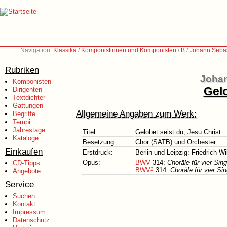
Navigation:
Klassika
/
Komponistinnen und Komponisten
/
B
/
Johann Sebas
Rubriken
Johan
Komponisten
Gelo
Dirigenten
Textdichter
Gattungen
Allgemeine Angaben zum Werk:
Begriffe
Tempi
Jahrestage
Titel:
Gelobet seist du, Jesu Christ
Kataloge
Besetzung:
Chor (SATB) und Orchester
Einkaufen
Erstdruck:
Berlin und Leipzig: Friedrich W
Opus:
BWV
314:
Choräle für vier Si
CD-Tipps
BWV
2
314:
Choräle für vier 
Angebote
Service
Suchen
Kontakt
Impressum
Datenschutz