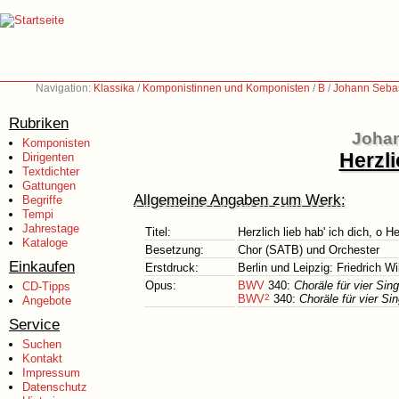
Navigation:
Klassika
/
Komponistinnen und Komponisten
/
B
/
Johann Sebas
Rubriken
Johan
Komponisten
Herzli
Dirigenten
Textdichter
Gattungen
Allgemeine Angaben zum Werk:
Begriffe
Tempi
Jahrestage
Titel:
Herzlich lieb hab' ich dich, o He
Kataloge
Besetzung:
Chor (SATB) und Orchester
Einkaufen
Erstdruck:
Berlin und Leipzig: Friedrich W
Opus:
BWV
340:
Choräle für vier Si
CD-Tipps
BWV
2
340:
Choräle für vier 
Angebote
Service
Suchen
Kontakt
Impressum
Datenschutz