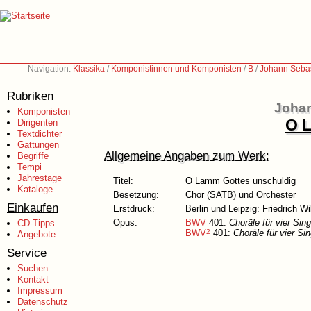
Navigation:
Klassika
/
Komponistinnen und Komponisten
/
B
/
Johann Sebas
Rubriken
Johan
Komponisten
O L
Dirigenten
Textdichter
Gattungen
Allgemeine Angaben zum Werk:
Begriffe
Tempi
Jahrestage
Titel:
O Lamm Gottes unschuldig
Kataloge
Besetzung:
Chor (SATB) und Orchester
Einkaufen
Erstdruck:
Berlin und Leipzig: Friedrich W
Opus:
BWV
401:
Choräle für vier Si
CD-Tipps
BWV
2
401:
Choräle für vier 
Angebote
Service
Suchen
Kontakt
Impressum
Datenschutz