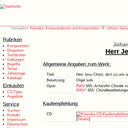
Navigation:
Klassika
/
Komponistinnen und Komponisten
/
B
/
Johann Sebas
Rubriken
Johan
Komponisten
Herr Je
Dirigenten
Textdichter
Gattungen
Allgemeine Angaben zum Werk:
Begriffe
Tempi
Jahrestage
Titel:
Herr Jesu Christ, dich zu uns 
Kataloge
Besetzung:
Orgel solo
Einkaufen
Opus:
BWV
655:
Achtzehn Choräle von
BWV
2
655:
Choralbearbeitungen
CD-Tipps
Angebote
Kaufempfehlung:
Service
Suchen
CD:
Kontakt
[
Details
]
Impressum
Datenschutz